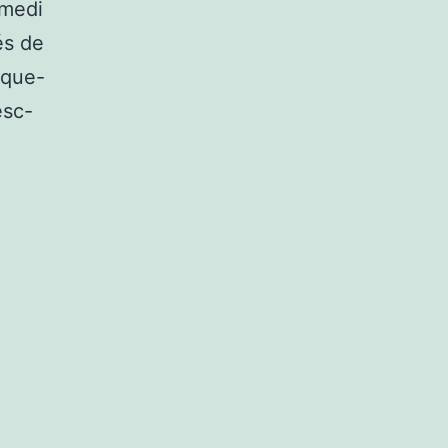
amedi
és de
/que-
esc-