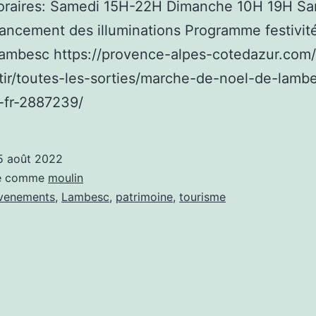
oraires: Samedi 15H-22H Dimanche 10H 19H S
ncement des illuminations Programme festivit
Lambesc https://provence-alpes-cotedazur.com
rtir/toutes-les-sorties/marche-de-noel-de-lamb
-fr-2887239/
5 août 2022
sé comme
moulin
venements
,
Lambesc
,
patrimoine
,
tourisme