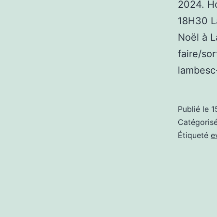
2024. H
18H30 La
Noël à 
faire/so
lambesc
Publié le
1
Catégori
Étiqueté
e