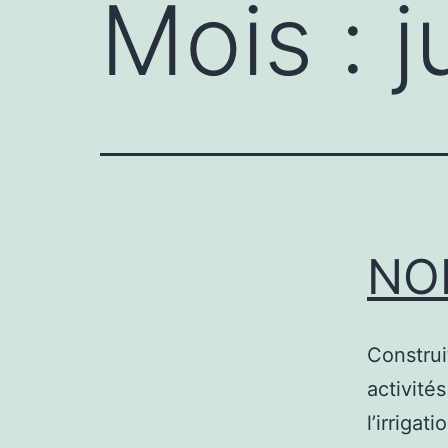
Mois :
j
NO
Construi
activité
l’irrigat