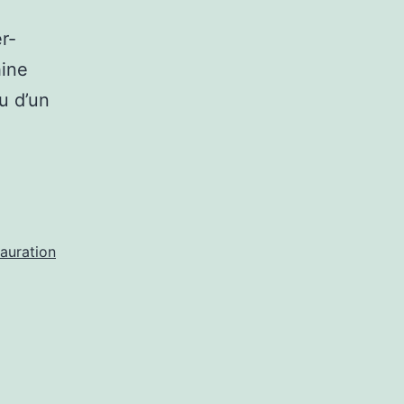
r-
hine
u d’un
auration