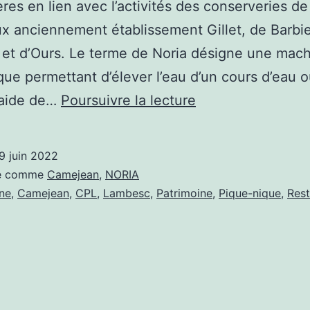
res en lien avec l’activités des conserveries de
 anciennement établissement Gillet, de Barbie
et d’Ours. Le terme de Noria désigne une mac
que permettant d’élever l’eau d’un cours d’eau o
NORIA
l’aide de…
Poursuivre la lecture
de
Camejean
9 juin 2022
sé comme
Camejean
,
NORIA
ne
,
Camejean
,
CPL
,
Lambesc
,
Patrimoine
,
Pique-nique
,
Rest