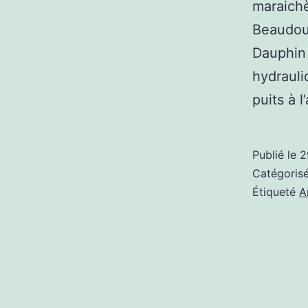
maraichè
Beaudoux
Dauphin 
hydrauli
puits à 
Publié le
2
Catégori
Étiqueté
A