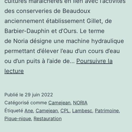
cultures maraichères en lien avec l’activités
des conserveries de Beaudoux
anciennement établissement Gillet, de
Barbier-Dauphin et d’Ours. Le terme
de Noria désigne une machine hydraulique
permettant d’élever l’eau d’un cours d’eau
ou d’un puits à l’aide de…
Poursuivre la
NORIA
lecture
de
Camejean
Publié le
29 juin 2022
Catégorisé comme
Camejean
,
NORIA
Étiqueté
Ane
,
Camejean
,
CPL
,
Lambesc
,
Patrimoine
,
Pique-nique
,
Restauration