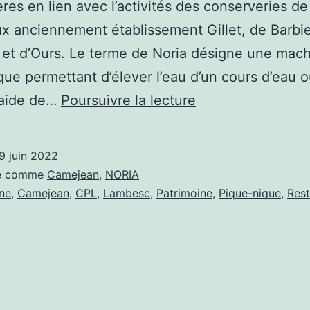
res en lien avec l’activités des conserveries de
 anciennement établissement Gillet, de Barbie
et d’Ours. Le terme de Noria désigne une mac
que permettant d’élever l’eau d’un cours d’eau o
NORIA
l’aide de…
Poursuivre la lecture
de
Camejean
9 juin 2022
sé comme
Camejean
,
NORIA
ne
,
Camejean
,
CPL
,
Lambesc
,
Patrimoine
,
Pique-nique
,
Rest