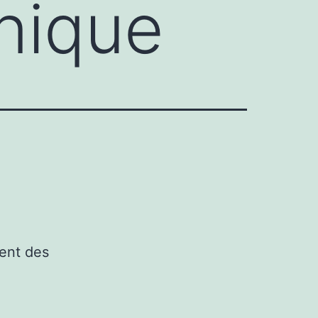
nique
ment des