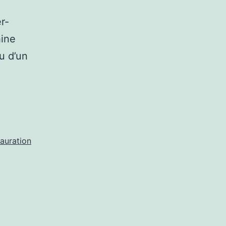
r-
hine
u d’un
auration