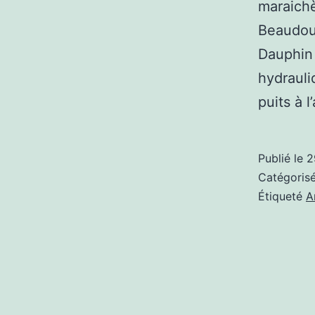
maraichè
Beaudoux
Dauphin 
hydrauli
puits à 
Publié le
2
Catégori
Étiqueté
A