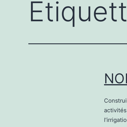
Étiquet
NO
Construi
activité
l’irrigat