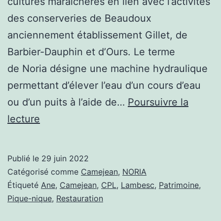
cultures maraichères en lien avec l’activités
des conserveries de Beaudoux
anciennement établissement Gillet, de
Barbier-Dauphin et d’Ours. Le terme
de Noria désigne une machine hydraulique
permettant d’élever l’eau d’un cours d’eau
ou d’un puits à l’aide de…
Poursuivre la
NORIA
lecture
de
Camejean
Publié le
29 juin 2022
Catégorisé comme
Camejean
,
NORIA
Étiqueté
Ane
,
Camejean
,
CPL
,
Lambesc
,
Patrimoine
,
Pique-nique
,
Restauration