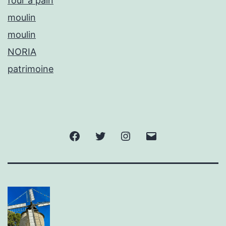
four à pain
moulin
moulin
NORIA
patrimoine
Facebook
Twitter
Instagram
E-
mail