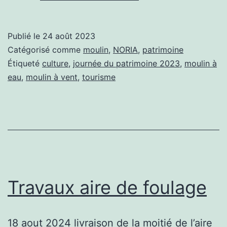
du
Patrimoine
Publié le
24 août 2023
2023
Catégorisé comme
moulin
,
NORIA
,
patrimoine
Étiqueté
culture
,
journée du patrimoine 2023
,
moulin à
eau
,
moulin à vent
,
tourisme
Travaux aire de foulage
18 aout 2024 livraison de la moitié de l’aire